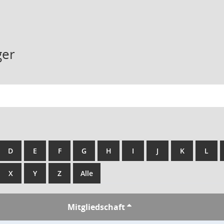
ger
D
E
F
G
H
I
J
K
L
X
Y
Z
Alle
Mitgliedschaft