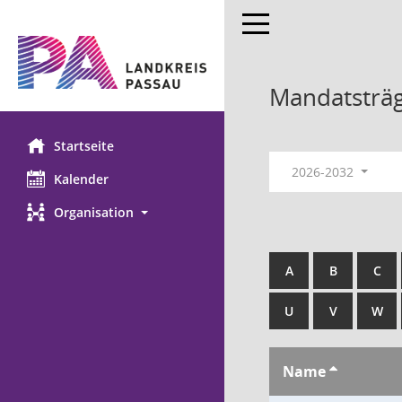
Toggle navigation
Mandatsträ
Startseite
2026-2032
Kalender
Organisation
A
B
C
U
V
W
Name