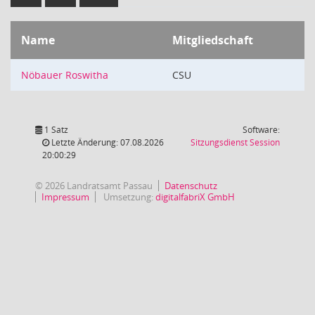
Name
Mitgliedschaft
Nöbauer Roswitha
CSU
1 Satz
Software:
(Wird in
Letzte Änderung: 07.08.2026
Sitzungsdienst
Session
20:00:29
© 2026 Landratsamt Passau
Datenschutz
Impressum
Umsetzung:
digitalfabriX GmbH