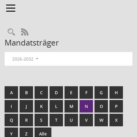
Toggle navigation
RSS-Feed
Mandatsträger
2026-2032
A
B
C
D
E
F
G
H
I
J
K
L
M
N
O
P
Q
R
S
T
U
V
W
X
Y
Z
Alle