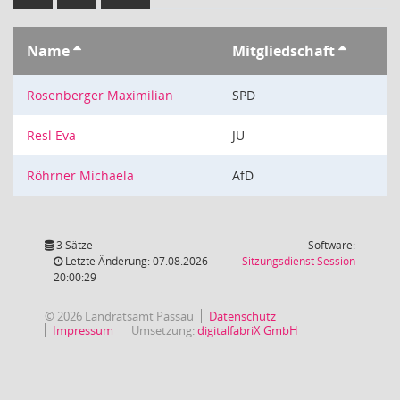
Name
Mitgliedschaft
Rosenberger Maximilian
SPD
Resl Eva
JU
Röhrner Michaela
AfD
3 Sätze
Software:
(Wird in
Letzte Änderung: 07.08.2026
Sitzungsdienst
Session
20:00:29
© 2026 Landratsamt Passau
Datenschutz
Impressum
Umsetzung:
digitalfabriX GmbH