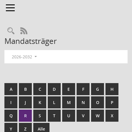
Toggle navigation
RSS-Feed
Mandatsträger
2026-2032
A
B
C
D
E
F
G
H
I
J
K
L
M
N
O
P
Q
R
S
T
U
V
W
X
Y
Z
Alle