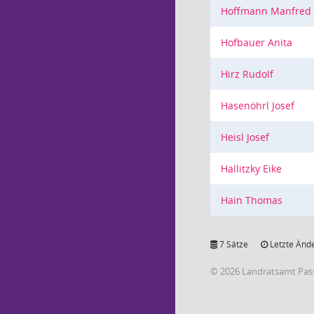
Hoffmann Manfred
Hofbauer Anita
Hirz Rudolf
Hasenöhrl Josef
Heisl Josef
Hallitzky Eike
Hain Thomas
7 Sätze
Letzte Ände
© 2026 Landratsamt Pas