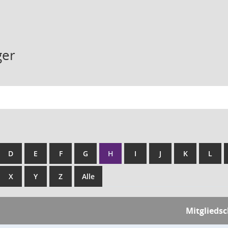
ger
D
E
F
G
H
I
J
K
L
X
Y
Z
Alle
Mitglieds