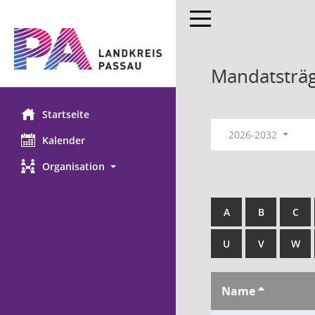
Toggle navigation
Mandatsträ
Startseite
2026-2032
Kalender
Organisation
A
B
C
U
V
W
Name