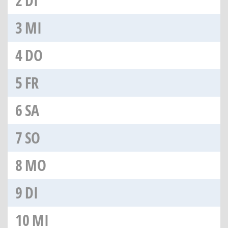
2
DI
3
MI
4
DO
5
FR
6
SA
7
SO
8
MO
9
DI
10
MI