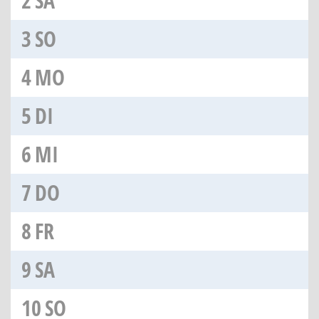
2
SA
3
SO
4
MO
5
DI
6
MI
7
DO
8
FR
9
SA
10
SO