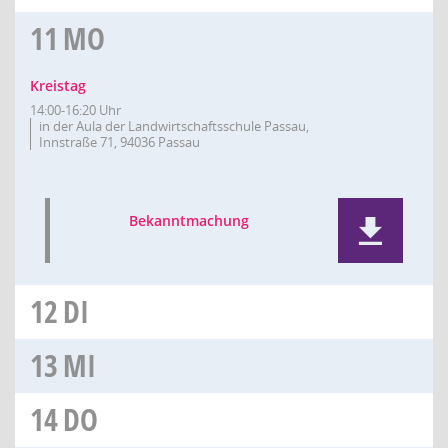
11
MO
Kreistag
14:00-16:20 Uhr
in der Aula der Landwirtschaftsschule Passau,
Innstraße 71, 94036 Passau
Bekanntmachung
12
DI
13
MI
14
DO