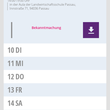
14:00-19:00 Uhr
in der Aula der Landwirtschaftsschule Passau,
Innstraße 71, 94036 Passau
Bekanntmachung
10
DI
11
MI
12
DO
13
FR
14
SA