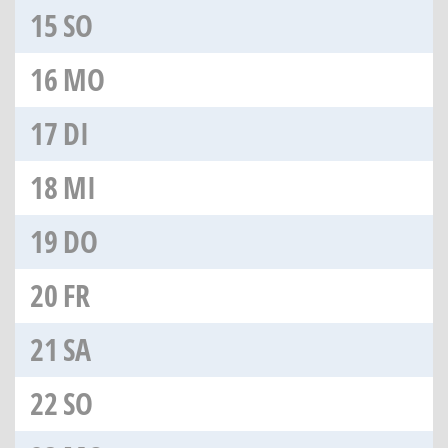
15
SO
16
MO
17
DI
18
MI
19
DO
20
FR
21
SA
22
SO