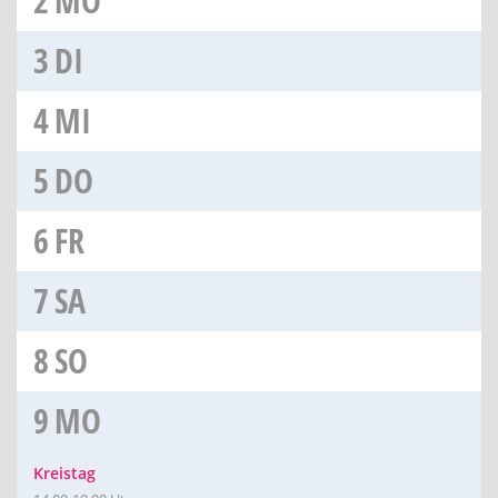
2
MO
3
DI
4
MI
5
DO
6
FR
7
SA
8
SO
9
MO
Kreistag