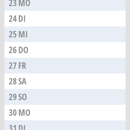
23
MO
24
DI
25
MI
26
DO
27
FR
28
SA
29
SO
30
MO
31
DI