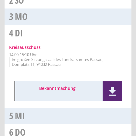
2
SO
3
MO
4
DI
Kreisausschuss
14:00-15:10 Uhr
im großen Sitzungssaal des Landratsamtes Passau,
Domplatz 11, 94032 Passau
Bekanntmachung
5
MI
6
DO