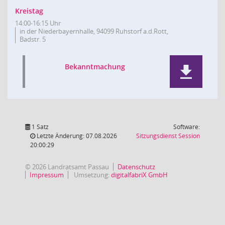
Kreistag
14:00-16:15 Uhr
in der Niederbayernhalle, 94099 Ruhstorf a.d.Rott,
Badstr. 5
Bekanntmachung
1 Satz
Software:
(Wird in
Letzte Änderung: 07.08.2026
Sitzungsdienst
Session
20:00:29
© 2026 Landratsamt Passau
Datenschutz
Impressum
Umsetzung:
digitalfabriX GmbH