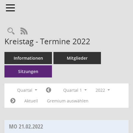
Toggle navigation
RSS-Feed
Kreistag - Termine 2022
Informationen
Mitglieder
Sitzungen
Quartal
Quartal 1
2022
Aktuell
Gremium auswählen
MO
21.02.2022