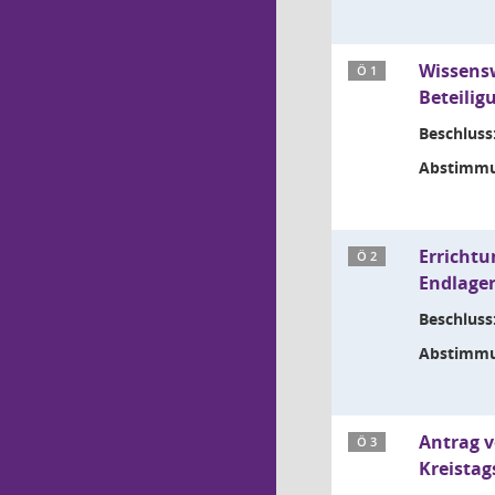
Wissens
Ö 1
Beteilig
Beschluss
Abstimmu
Errichtu
Ö 2
Endlage
Beschluss
Abstimmu
Antrag v
Ö 3
Kreistag