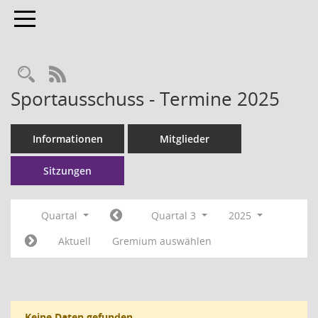
Toggle navigation
RSS-Feed
Sportausschuss - Termine 2025
Informationen
Mitglieder
Sitzungen
Quartal
Quartal 3
2025
Aktuell
Gremium auswählen
Keine Daten gefunden.