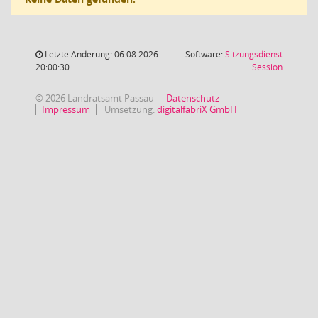
Letzte Änderung: 06.08.2026
Software:
Sitzungsdienst
(Wird in
20:00:30
Session
© 2026 Landratsamt Passau
Datenschutz
Impressum
Umsetzung:
digitalfabriX GmbH