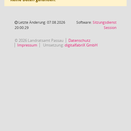
Letzte Änderung: 07.08.2026
Software:
Sitzungsdienst
(Wird in
20:00:29
Session
© 2026 Landratsamt Passau
Datenschutz
Impressum
Umsetzung:
digitalfabriX GmbH