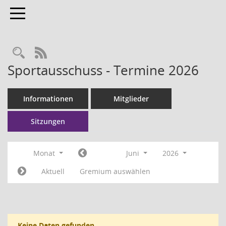
Toggle navigation
RSS-Feed
Sportausschuss - Termine 2026
Informationen
Mitglieder
Sitzungen
Monat
Juni
2026
Aktuell
Gremium auswählen
Keine Daten gefunden.