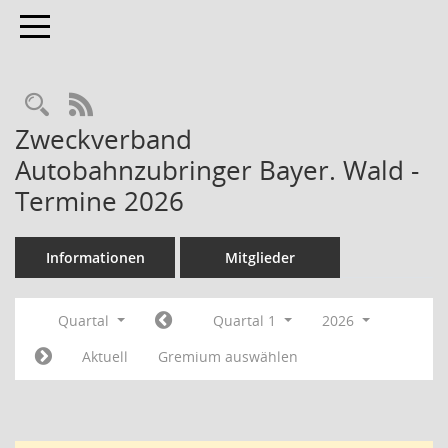
Toggle navigation
RSS-Feed
Zweckverband
Autobahnzubringer Bayer. Wald -
Termine 2026
Informationen
Mitglieder
Quartal
Quartal 1
2026
Aktuell
Gremium auswählen