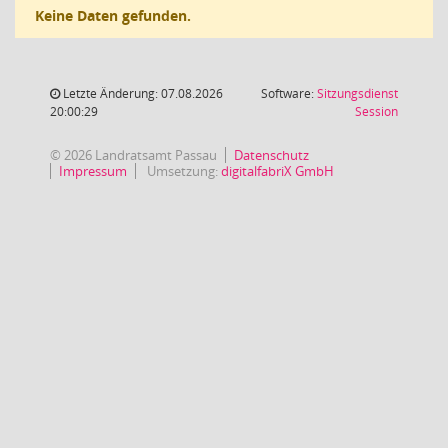
Keine Daten gefunden.
Letzte Änderung: 07.08.2026
Software:
Sitzungsdienst
(Wird in
20:00:29
Session
© 2026 Landratsamt Passau
Datenschutz
Impressum
Umsetzung:
digitalfabriX GmbH