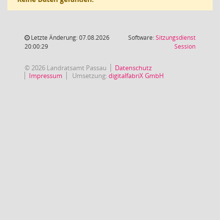
Letzte Änderung: 07.08.2026
Software:
Sitzungsdienst
(Wird in
20:00:29
Session
© 2026 Landratsamt Passau
Datenschutz
Impressum
Umsetzung:
digitalfabriX GmbH