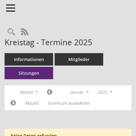
Toggle navigation
RSS-Feed
Kreistag - Termine 2025
Informationen
Mitglieder
Sitzungen
Monat
Januar
2025
Aktuell
Gremium auswählen
Keine Daten gefunden.