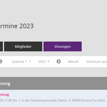
Termine 2023
Mitglieder
Sitzungen
Quartal 1
2023
Aktuell
Gremium au
tzung
eistag
:00-17:30 Uhr
in der Niederbayernhalle, Badstr. 5, 94099 Ruhstorf a.d.Rott