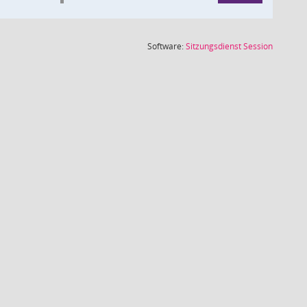
(Wird in
Software:
Sitzungsdienst
Session