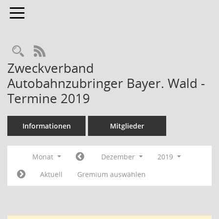
Toggle navigation
RSS-Feed
Zweckverband
Autobahnzubringer Bayer. Wald -
Termine 2019
Informationen
Mitglieder
Monat
Dezember
2019
Aktuell
Gremium auswählen