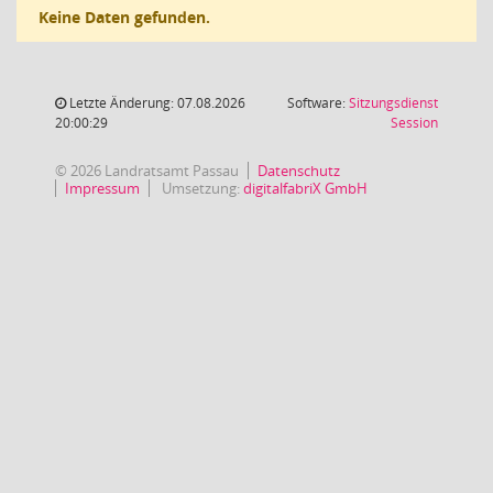
Keine Daten gefunden.
Letzte Änderung: 07.08.2026
Software:
Sitzungsdienst
(Wird in
20:00:29
Session
© 2026 Landratsamt Passau
Datenschutz
Impressum
Umsetzung:
digitalfabriX GmbH