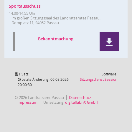
Sportausschuss
14:00-14:55 Uhr
im großen Sitzungssaal des Landratsamtes Passau,
Domplatz 11, 94032 Passau
Bekanntmachung
1 Satz
Software:
(Wird in
Letzte Änderung: 06.08.2026
Sitzungsdienst
Session
20:00:30
© 2026 Landratsamt Passau
Datenschutz
Impressum
Umsetzung:
digitalfabriX GmbH