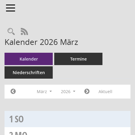
Toggle navigation
RSS-Feed
Kalender 2026 März
Kalender
Termine
Niederschriften
März
2026
Aktuell
1
SO