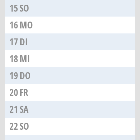
15
SO
16
MO
17
DI
18
MI
19
DO
20
FR
21
SA
22
SO