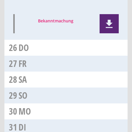
Bekanntmachung
26
DO
27
FR
28
SA
29
SO
30
MO
31
DI