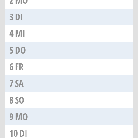
2
MO
3
DI
4
MI
5
DO
6
FR
7
SA
8
SO
9
MO
10
DI