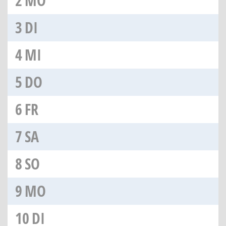
2
MO
3
DI
4
MI
5
DO
6
FR
7
SA
8
SO
9
MO
10
DI