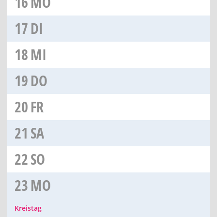
16
MO
17
DI
18
MI
19
DO
20
FR
21
SA
22
SO
23
MO
Kreistag