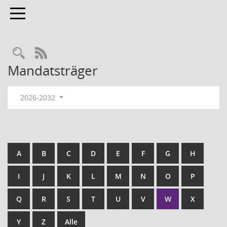
Toggle navigation
RSS-Feed
Mandatsträger
2026-2032
A
B
C
D
E
F
G
H
I
J
K
L
M
N
O
P
Q
R
S
T
U
V
W
X
Y
Z
Alle