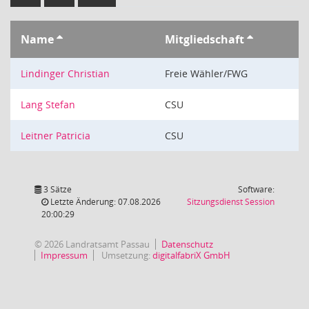
Name
Mitgliedschaft
Lindinger Christian
Freie Wähler/FWG
Lang Stefan
CSU
Leitner Patricia
CSU
3 Sätze
Software:
(Wird in
Letzte Änderung: 07.08.2026
Sitzungsdienst
Session
20:00:29
© 2026 Landratsamt Passau
Datenschutz
Impressum
Umsetzung:
digitalfabriX GmbH