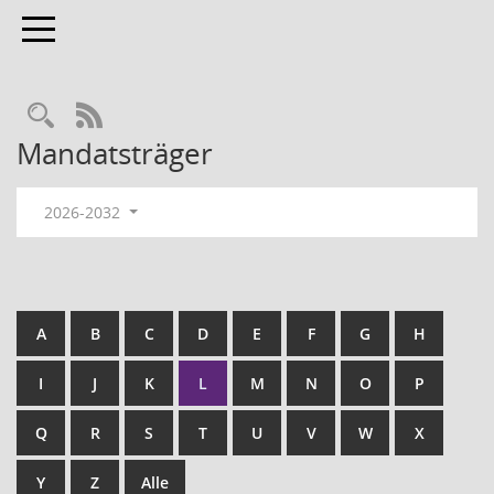
Toggle navigation
RSS-Feed
Mandatsträger
2026-2032
A
B
C
D
E
F
G
H
I
J
K
L
M
N
O
P
Q
R
S
T
U
V
W
X
Y
Z
Alle