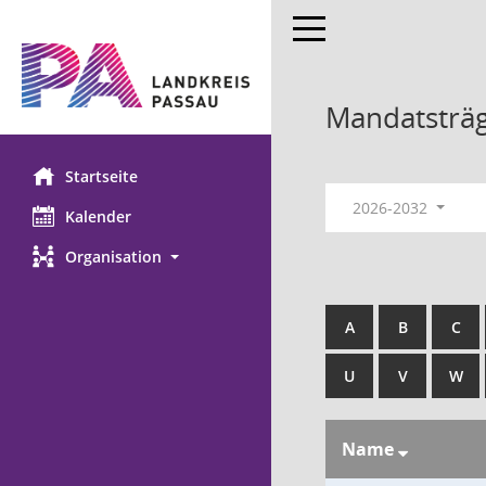
Toggle navigation
Mandatsträ
Startseite
2026-2032
Kalender
Organisation
A
B
C
U
V
W
Name