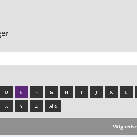
ger
D
E
F
G
H
I
J
K
L
X
Y
Z
Alle
Mitglieds