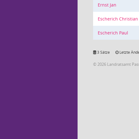
Ernst Jan
Escherich Christian
Escherich Paul
3 Sätze
Letzte Ände
© 2026 Landratsamt Pas