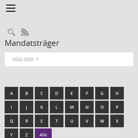
Toggle navigation
RSS-Feed
Mandatsträger
2026-2032
A
B
C
D
E
F
G
H
I
J
K
L
M
N
O
P
Q
R
S
T
U
V
W
X
Y
Z
Alle