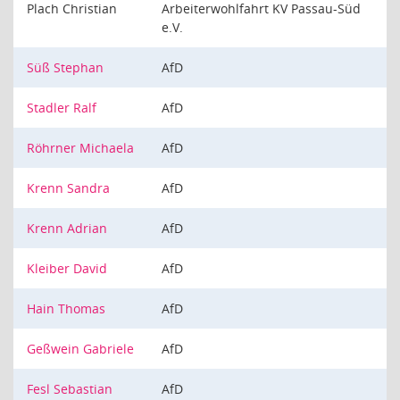
Plach Christian
Arbeiterwohlfahrt KV Passau-Süd
e.V.
Süß Stephan
AfD
Stadler Ralf
AfD
Röhrner Michaela
AfD
Krenn Sandra
AfD
Krenn Adrian
AfD
Kleiber David
AfD
Hain Thomas
AfD
Geßwein Gabriele
AfD
Fesl Sebastian
AfD