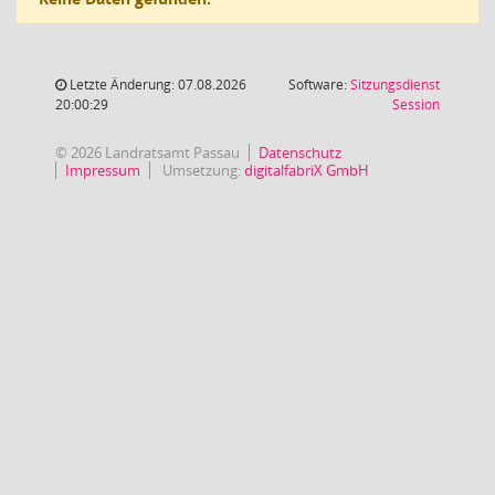
Letzte Änderung: 07.08.2026
Software:
Sitzungsdienst
(Wird in
20:00:29
Session
© 2026 Landratsamt Passau
Datenschutz
Impressum
Umsetzung:
digitalfabriX GmbH