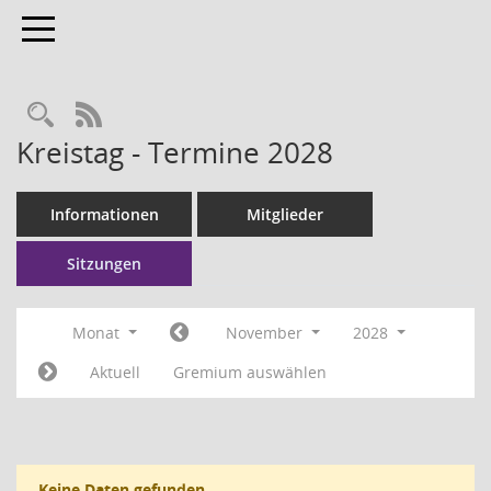
Toggle navigation
RSS-Feed
Kreistag - Termine 2028
Informationen
Mitglieder
Sitzungen
Monat
November
2028
Aktuell
Gremium auswählen
Keine Daten gefunden.