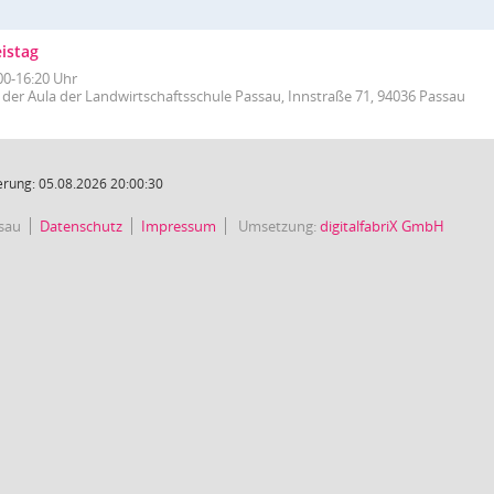
istag
00-16:20 Uhr
n der Aula der Landwirtschaftsschule Passau, Innstraße 71, 94036 Passau
rung: 05.08.2026 20:00:30
sau
Datenschutz
Impressum
Umsetzung:
digitalfabriX GmbH