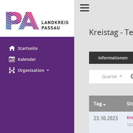
Toggle navigation
Kreistag - 
Startseite
Informationen
Kalender
Organisation
Quartal
Tag
Si
23.10.2023
Kre
14: