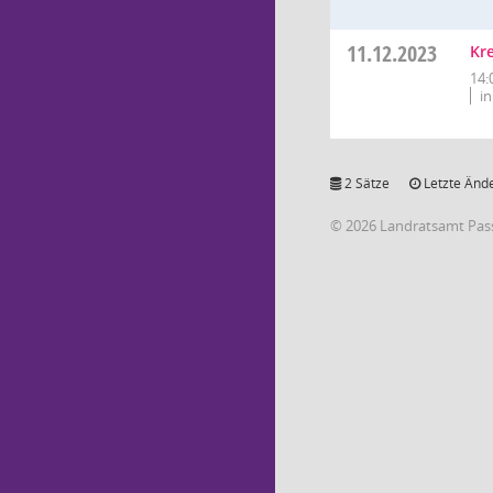
11.12.2023
Kre
14:
i
2 Sätze
Letzte Ände
© 2026 Landratsamt Pas