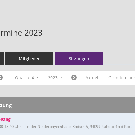
Termine 2023
Mitglieder
Sitzungen
Quartal 4
2023
Aktuell
Gremium au
tzung
istag
00-15:40 Uhr
in der Niederbayernhalle, Badstr. 5, 94099 Ruhstorf a.d.Rott