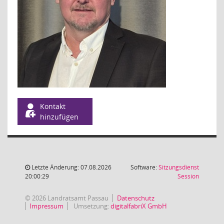
Kontakt
hinzufügen
Letzte Änderung: 07.08.2026
Software:
Sitzungsdienst
(Wird in
20:00:29
Session
© 2026 Landratsamt Passau
Datenschutz
Impressum
Umsetzung:
digitalfabriX GmbH