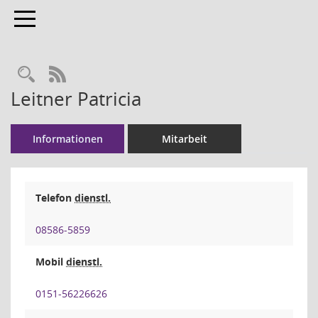
Toggle navigation
Rechercheauswahl
RSS-Feed
Leitner Patricia
Informationen
Mitarbeit
Telefon
dienstl.
08586-5859
Mobil
dienstl.
0151-56226626