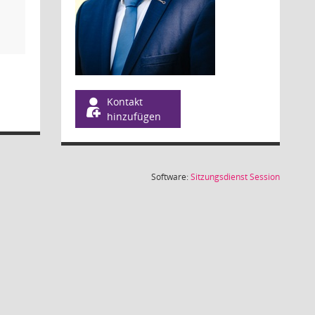
Kontakt
hinzufügen
(Wird in
Software:
Sitzungsdienst
Session