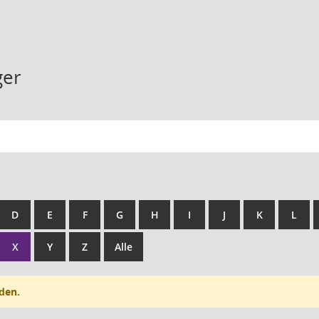
ger
D
E
F
G
H
I
J
K
L
X
Y
Z
Alle
den.