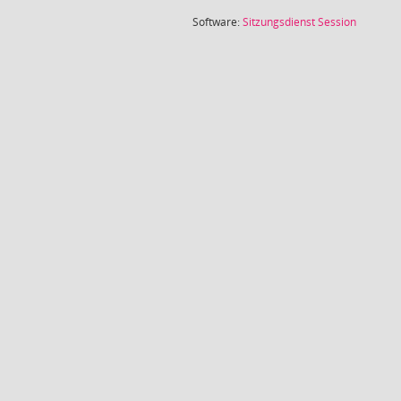
(Wird in
Software:
Sitzungsdienst
Session