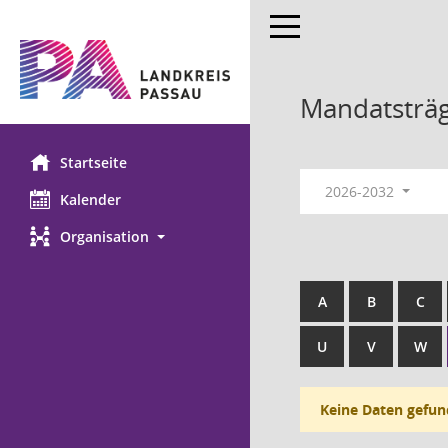
Toggle navigation
Mandatsträ
Startseite
2026-2032
Kalender
Organisation
A
B
C
U
V
W
Keine Daten gefun