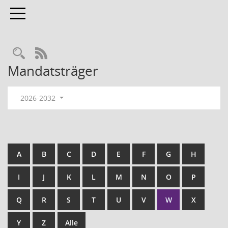
Toggle navigation
RSS-Feed
Mandatsträger
2026-2032
A
B
C
D
E
F
G
H
I
J
K
L
M
N
O
P
Q
R
S
T
U
V
W
X
Y
Z
Alle