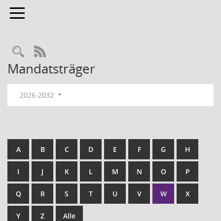
Toggle navigation
RSS-Feed
Mandatsträger
2026-2032
A
B
C
D
E
F
G
H
I
J
K
L
M
N
O
P
Q
R
S
T
U
V
W
X
Y
Z
Alle