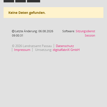
Keine Daten gefunden.
Letzte Änderung: 06.08.2026
Software:
Sitzungsdienst
(Wird in
09:00:31
Session
© 2026 Landratsamt Passau
Datenschutz
Impressum
Umsetzung:
digitalfabriX GmbH