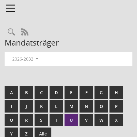
Toggle navigation
RSS-Feed
Mandatsträger
2026-2032
A
B
C
D
E
F
G
H
I
J
K
L
M
N
O
P
Q
R
S
T
U
V
W
X
Y
Z
Alle