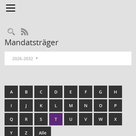
Toggle navigation
RSS-Feed
Mandatsträger
2026-2032
A
B
C
D
E
F
G
H
I
J
K
L
M
N
O
P
Q
R
S
T
U
V
W
X
Y
Z
Alle