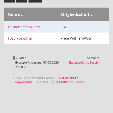
Name
Mitgliedschaft
Taubeneder Walter
CSU
Toso Roswitha
Freie Wähler/FWG
2 Sätze
Software:
(Wird in
Letzte Änderung: 07.08.2026
Sitzungsdienst
Session
20:00:29
© 2026 Landratsamt Passau
Datenschutz
Impressum
Umsetzung:
digitalfabriX GmbH