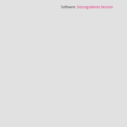
(Wird in
Software:
Sitzungsdienst
Session