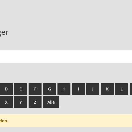
ger
D
E
F
G
H
I
J
K
L
X
Y
Z
Alle
den.