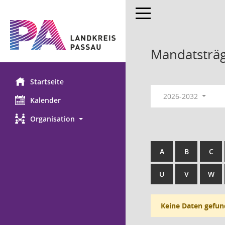
Toggle navigation
Mandatsträ
Startseite
2026-2032
Kalender
Organisation
A
B
C
U
V
W
Keine Daten gefun