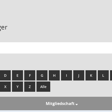
ger
D
E
F
G
H
I
J
K
L
X
Y
Z
Alle
Mitgliedschaft