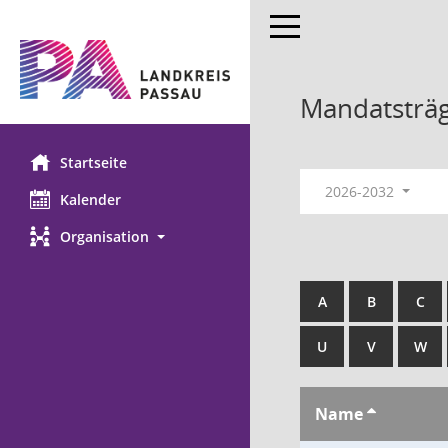
Toggle navigation
Mandatsträ
Startseite
2026-2032
Kalender
Organisation
A
B
C
U
V
W
Name