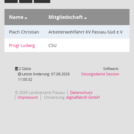
Name
Mitgliedschaft
Plach Christian
Arbeiterwohlfahrt KV Passau-Süd e.V.
Prügl Ludwig
CSU
2 Sätze
Software:
(Wird in
Letzte Änderung: 07.08.2026
Sitzungsdienst
Session
11:00:32
© 2026 Landratsamt Passau
Datenschutz
Impressum
Umsetzung:
digitalfabriX GmbH