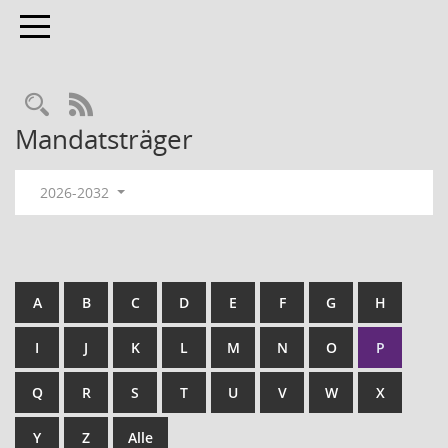
Toggle navigation
RSS-Feed
Mandatsträger
2026-2032
A
B
C
D
E
F
G
H
I
J
K
L
M
N
O
P
Q
R
S
T
U
V
W
X
Y
Z
Alle