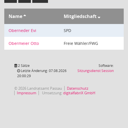
Name
Mitgliedschaft
Oberneder Evi
SPD
Obermeier Otto
Freie Wähler/FWG
2 Sätze
Software:
(Wird in
Letzte Änderung: 07.08.2026
Sitzungsdienst
Session
20:00:29
© 2026 Landratsamt Passau
Datenschutz
Impressum
Umsetzung:
digitalfabriX GmbH