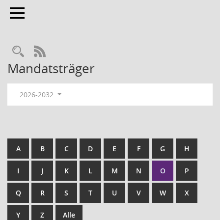
Toggle navigation
RSS-Feed
Mandatsträger
2026-2032
A
B
C
D
E
F
G
H
I
J
K
L
M
N
O
P
Q
R
S
T
U
V
W
X
Y
Z
Alle