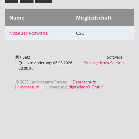
Name
Mitgliedschaft
Nöbauer Roswitha
CSU
1 Satz
Software:
(Wird in
Letzte Änderung: 06.08.2026
Sitzungsdienst
Session
20:00:30
© 2026 Landratsamt Passau
Datenschutz
Impressum
Umsetzung:
digitalfabriX GmbH