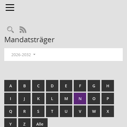
Toggle navigation
RSS-Feed
Mandatsträger
2026-2032
A
B
C
D
E
F
G
H
I
J
K
L
M
N
O
P
Q
R
S
T
U
V
W
X
Y
Z
Alle