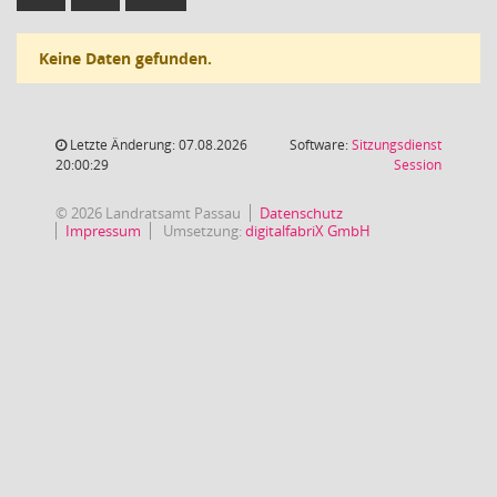
Keine Daten gefunden.
Letzte Änderung: 07.08.2026
Software:
Sitzungsdienst
(Wird in
20:00:29
Session
© 2026 Landratsamt Passau
Datenschutz
Impressum
Umsetzung:
digitalfabriX GmbH