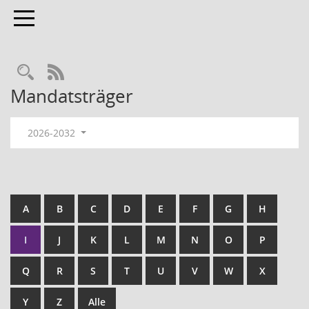
Toggle navigation
RSS-Feed
Mandatsträger
2026-2032
A
B
C
D
E
F
G
H
I
J
K
L
M
N
O
P
Q
R
S
T
U
V
W
X
Y
Z
Alle