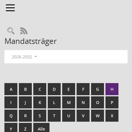
Toggle navigation
RSS-Feed
Mandatsträger
2026-2032
A
B
C
D
E
F
G
H
I
J
K
L
M
N
O
P
Q
R
S
T
U
V
W
X
Y
Z
Alle