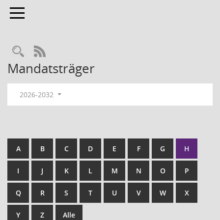
Toggle navigation
RSS-Feed
Mandatsträger
2026-2032
A
B
C
D
E
F
G
H
I
J
K
L
M
N
O
P
Q
R
S
T
U
V
W
X
Y
Z
Alle