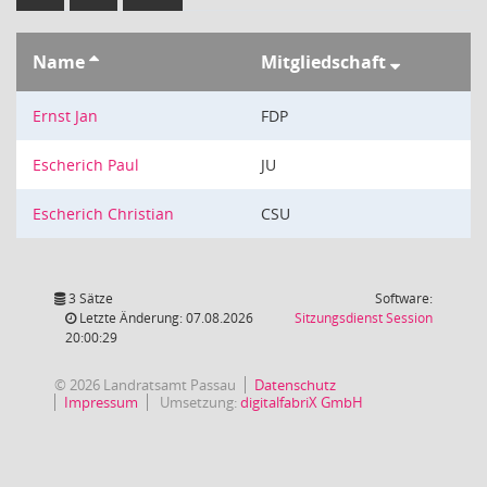
Name
Mitgliedschaft
Ernst Jan
FDP
Escherich Paul
JU
Escherich Christian
CSU
3 Sätze
Software:
(Wird in
Letzte Änderung: 07.08.2026
Sitzungsdienst
Session
20:00:29
© 2026 Landratsamt Passau
Datenschutz
Impressum
Umsetzung:
digitalfabriX GmbH