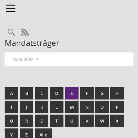
Toggle navigation
RSS-Feed
Mandatsträger
2026-2032
A
B
C
D
E
F
G
H
I
J
K
L
M
N
O
P
Q
R
S
T
U
V
W
X
Y
Z
Alle