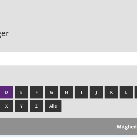
ger
D
E
F
G
H
I
J
K
L
X
Y
Z
Alle
Mitglie