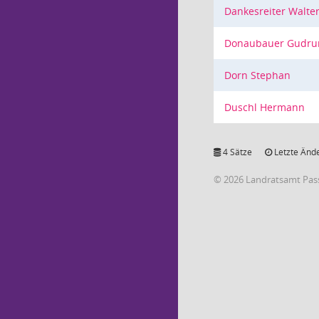
Dankesreiter Walte
Donaubauer Gudru
Dorn Stephan
Duschl Hermann
4 Sätze
Letzte Ände
© 2026 Landratsamt Pas