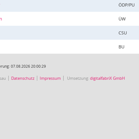
r
ÖDP/PU
n
ÜW
CSU
BU
rung: 07.08.2026 20:00:29
sau
Datenschutz
Impressum
Umsetzung:
digitalfabriX GmbH