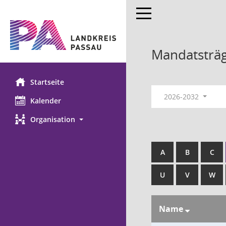
Toggle navigation
Mandatsträ
Startseite
2026-2032
Kalender
Organisation
A
B
C
U
V
W
Name