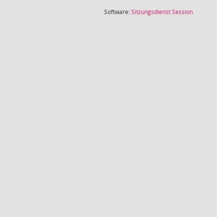
(Wird in
Software:
Sitzungsdienst
Session