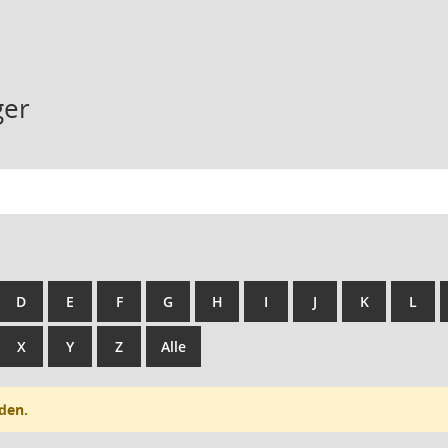
ger
D
E
F
G
H
I
J
K
L
X
Y
Z
Alle
den.