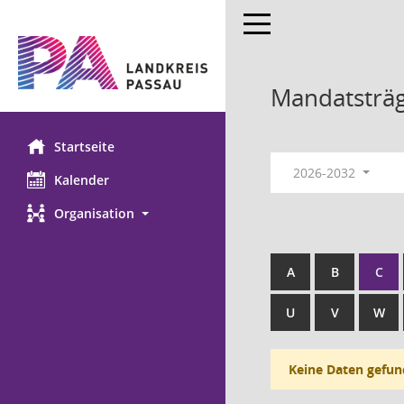
Toggle navigation
Mandatsträ
Startseite
2026-2032
Kalender
Organisation
A
B
C
U
V
W
Keine Daten gefun