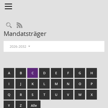
Toggle navigation
RSS-Feed
Mandatsträger
2026-2032
A
B
C
D
E
F
G
H
I
J
K
L
M
N
O
P
Q
R
S
T
U
V
W
X
Y
Z
Alle