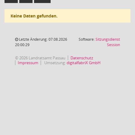
Keine Daten gefunden.
Letzte Änderung: 07.08.2026
Software:
Sitzungsdienst
(Wird in
20:00:29
Session
© 2026 Landratsamt Passau
Datenschutz
Impressum
Umsetzung:
digitalfabriX GmbH