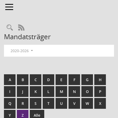
Toggle navigation
RSS-Feed
Mandatsträger
2020-2026
A
B
C
D
E
F
G
H
I
J
K
L
M
N
O
P
Q
R
S
T
U
V
W
X
Y
Z
Alle