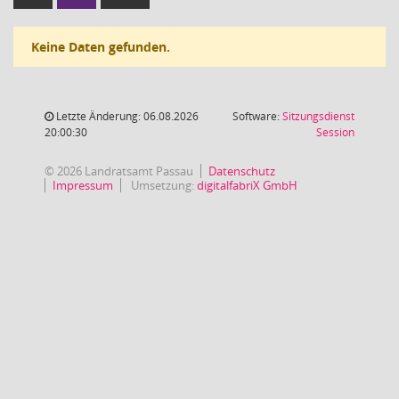
Keine Daten gefunden.
Letzte Änderung: 06.08.2026
Software:
Sitzungsdienst
(Wird in
20:00:30
Session
© 2026 Landratsamt Passau
Datenschutz
Impressum
Umsetzung:
digitalfabriX GmbH