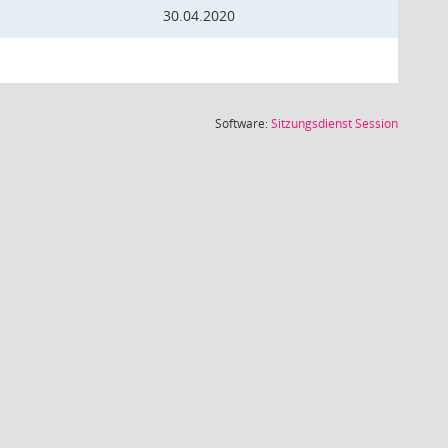
30.04.2020
(Wird in
Software:
Sitzungsdienst
Session