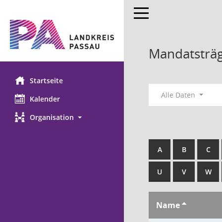
Toggle navigation
Mandatsträ
Startseite
Alle Daten
Kalender
Organisation
A
B
C
U
V
W
Name