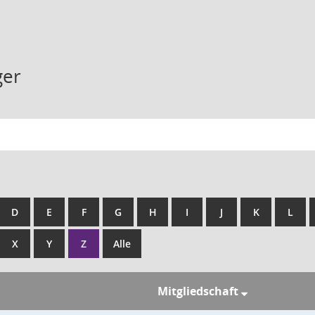
ger
D
E
F
G
H
I
J
K
L
X
Y
Z
Alle
Mitgliedschaft