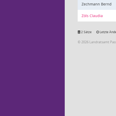
Zechmann Bernd
Zöls Claudia
2 Sätze
Letzte Ände
© 2026 Landratsamt Pas