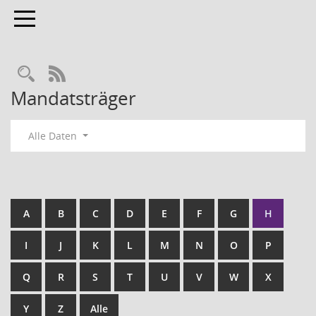
Toggle navigation
RSS-Feed
Mandatsträger
Alle Daten
A
B
C
D
E
F
G
H
I
J
K
L
M
N
O
P
Q
R
S
T
U
V
W
X
Y
Z
Alle