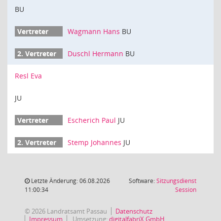
BU
Wagmann Hans
BU
Duschl Hermann
BU
Resl Eva
JU
Escherich Paul
JU
Stemp Johannes
JU
Letzte Änderung: 06.08.2026
Software:
Sitzungsdienst
(Wird in
11:00:34
Session
© 2026 Landratsamt Passau
Datenschutz
Impressum
Umsetzung:
digitalfabriX GmbH