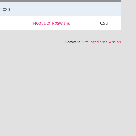
.2020
Nöbauer Roswitha
CSU
(Wird in
Software:
Sitzungsdienst
Session