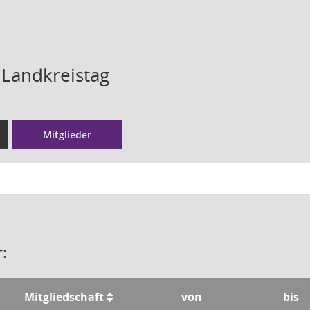
 Landkreistag
Mitglieder
:
Mitgliedschaft
von
bis